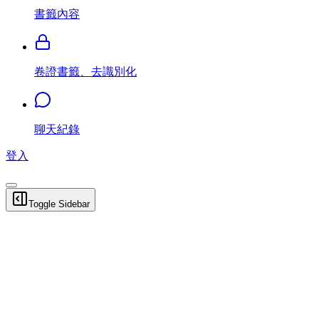
書籤內容
卷證書籤、去識別化
聊天紀錄
登入
Toggle Sidebar