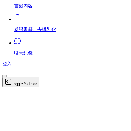
書籤內容
卷證書籤、去識別化
聊天紀錄
登入
Toggle Sidebar