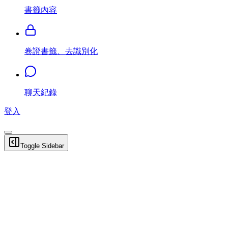
書籤內容
卷證書籤、去識別化
聊天紀錄
登入
Toggle Sidebar