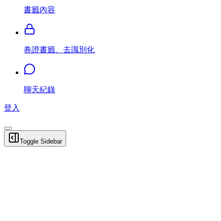
書籤內容
卷證書籤、去識別化
聊天紀錄
登入
Toggle Sidebar