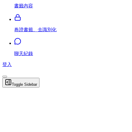
書籤內容
卷證書籤、去識別化
聊天紀錄
登入
Toggle Sidebar