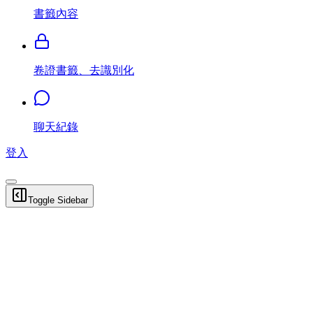
書籤內容
卷證書籤、去識別化
聊天紀錄
登入
Toggle Sidebar