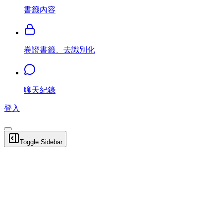
書籤內容
卷證書籤、去識別化
聊天紀錄
登入
Toggle Sidebar