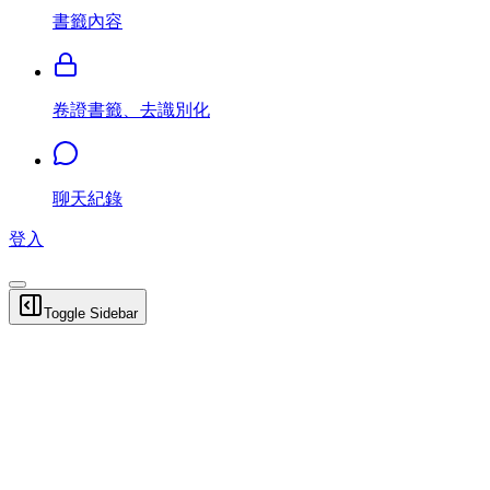
書籤內容
卷證書籤、去識別化
聊天紀錄
登入
Toggle Sidebar