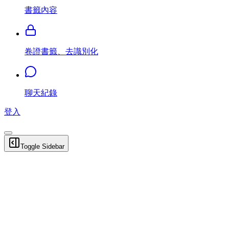
書籤內容
卷證書籤、去識別化
聊天紀錄
登入
Toggle Sidebar