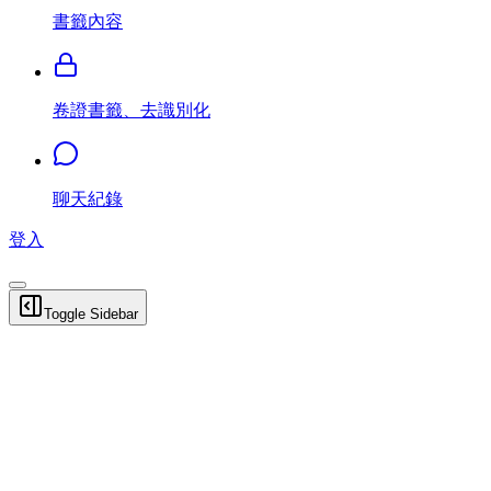
書籤內容
卷證書籤、去識別化
聊天紀錄
登入
Toggle Sidebar