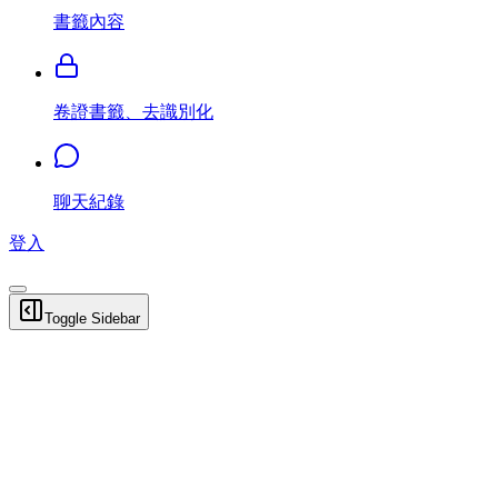
書籤內容
卷證書籤、去識別化
聊天紀錄
登入
Toggle Sidebar