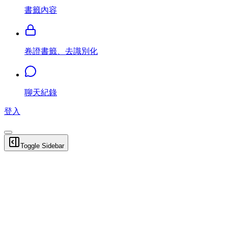
書籤內容
卷證書籤、去識別化
聊天紀錄
登入
Toggle Sidebar