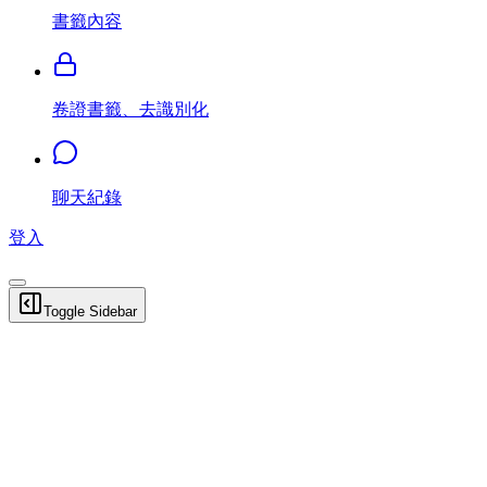
書籤內容
卷證書籤、去識別化
聊天紀錄
登入
Toggle Sidebar