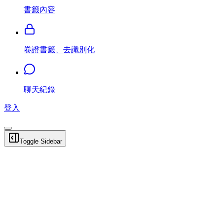
書籤內容
卷證書籤、去識別化
聊天紀錄
登入
Toggle Sidebar