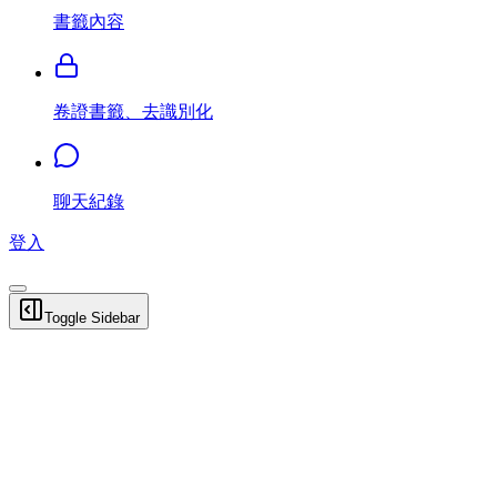
書籤內容
卷證書籤、去識別化
聊天紀錄
登入
Toggle Sidebar