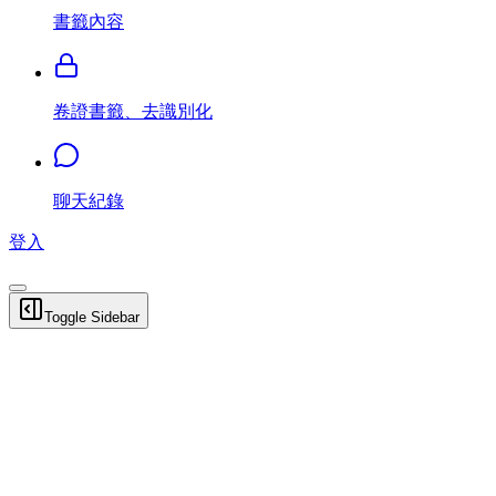
書籤內容
卷證書籤、去識別化
聊天紀錄
登入
Toggle Sidebar