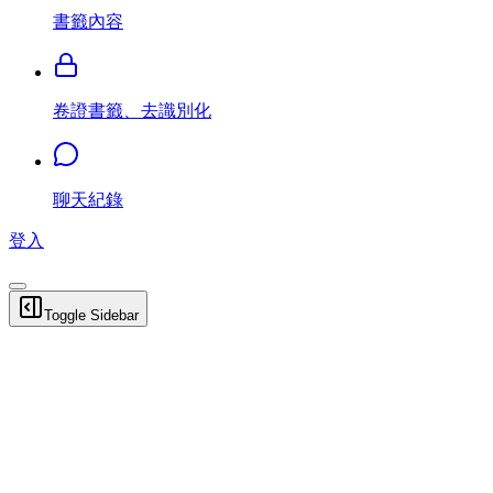
書籤內容
卷證書籤、去識別化
聊天紀錄
登入
Toggle Sidebar