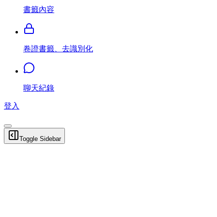
書籤內容
卷證書籤、去識別化
聊天紀錄
登入
Toggle Sidebar