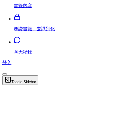
書籤內容
卷證書籤、去識別化
聊天紀錄
登入
Toggle Sidebar