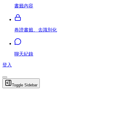
書籤內容
卷證書籤、去識別化
聊天紀錄
登入
Toggle Sidebar