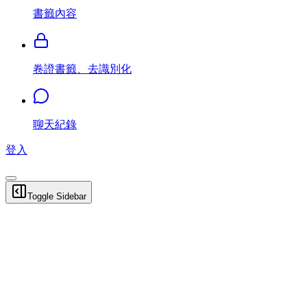
書籤內容
卷證書籤、去識別化
聊天紀錄
登入
Toggle Sidebar