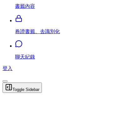
書籤內容
卷證書籤、去識別化
聊天紀錄
登入
Toggle Sidebar