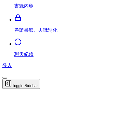
書籤內容
卷證書籤、去識別化
聊天紀錄
登入
Toggle Sidebar