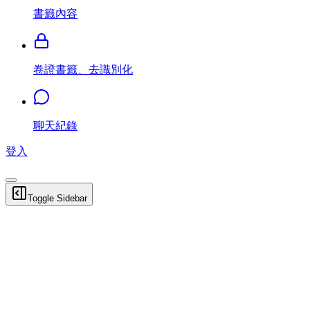
書籤內容
卷證書籤、去識別化
聊天紀錄
登入
Toggle Sidebar