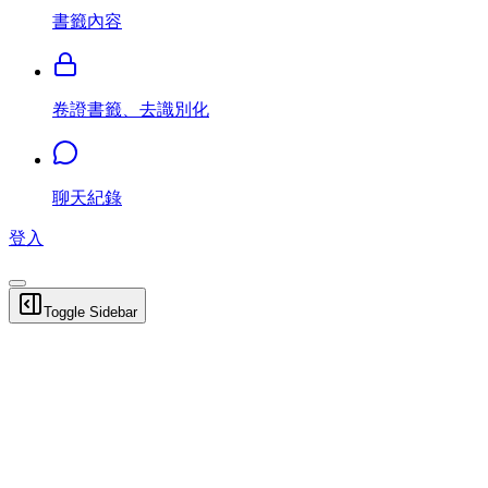
書籤內容
卷證書籤、去識別化
聊天紀錄
登入
Toggle Sidebar