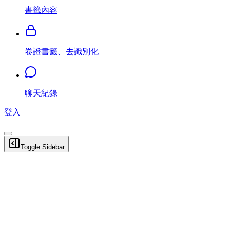
書籤內容
卷證書籤、去識別化
聊天紀錄
登入
Toggle Sidebar