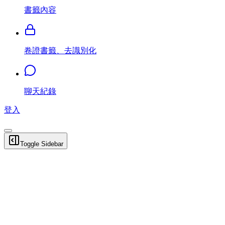
書籤內容
卷證書籤、去識別化
聊天紀錄
登入
Toggle Sidebar