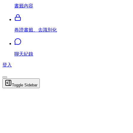
書籤內容
卷證書籤、去識別化
聊天紀錄
登入
Toggle Sidebar