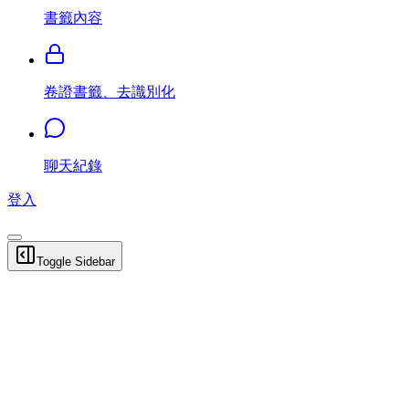
書籤內容
卷證書籤、去識別化
聊天紀錄
登入
Toggle Sidebar