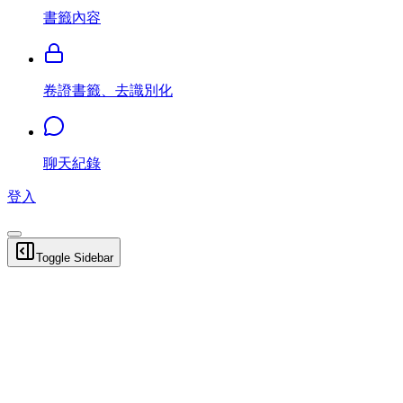
書籤內容
卷證書籤、去識別化
聊天紀錄
登入
Toggle Sidebar