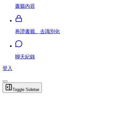
書籤內容
卷證書籤、去識別化
聊天紀錄
登入
Toggle Sidebar