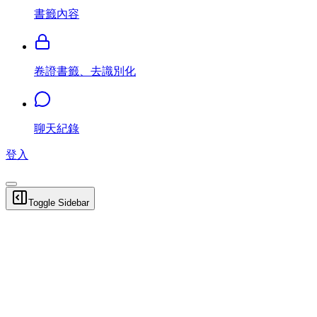
書籤內容
卷證書籤、去識別化
聊天紀錄
登入
Toggle Sidebar