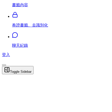
書籤內容
卷證書籤、去識別化
聊天紀錄
登入
Toggle Sidebar