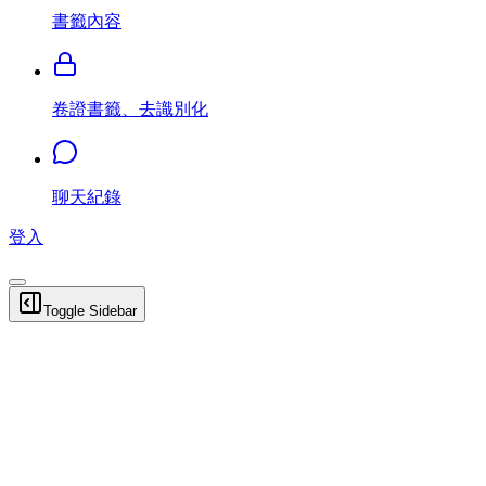
書籤內容
卷證書籤、去識別化
聊天紀錄
登入
Toggle Sidebar