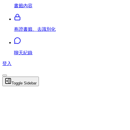
書籤內容
卷證書籤、去識別化
聊天紀錄
登入
Toggle Sidebar