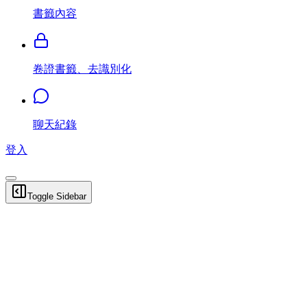
書籤內容
卷證書籤、去識別化
聊天紀錄
登入
Toggle Sidebar