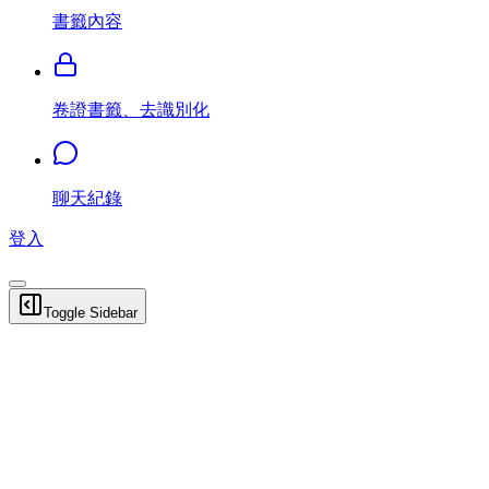
書籤內容
卷證書籤、去識別化
聊天紀錄
登入
Toggle Sidebar