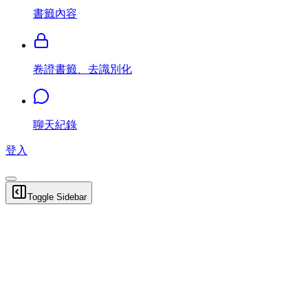
書籤內容
卷證書籤、去識別化
聊天紀錄
登入
Toggle Sidebar