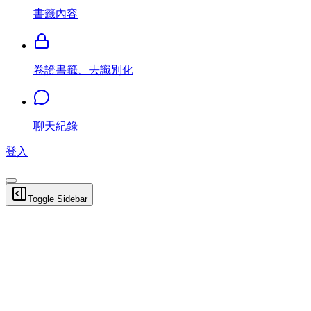
書籤內容
卷證書籤、去識別化
聊天紀錄
登入
Toggle Sidebar