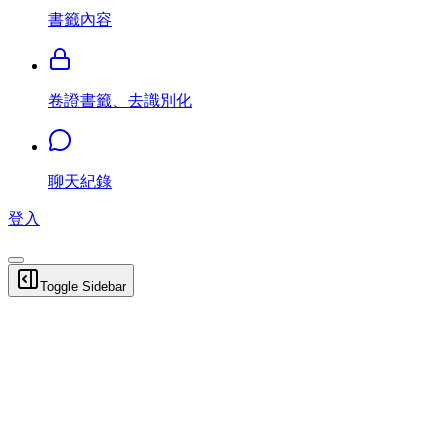
書籤內容
卷證書籤、去識別化
聊天紀錄
登入
Toggle Sidebar