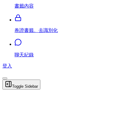
書籤內容
卷證書籤、去識別化
聊天紀錄
登入
Toggle Sidebar