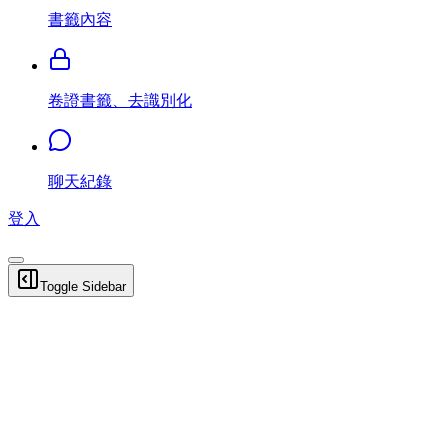
書籤內容
卷證書籤、去識別化
聊天紀錄
登入
Toggle Sidebar