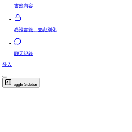
書籤內容
卷證書籤、去識別化
聊天紀錄
登入
Toggle Sidebar