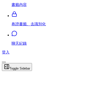
書籤內容
卷證書籤、去識別化
聊天紀錄
登入
Toggle Sidebar