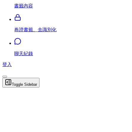
書籤內容
卷證書籤、去識別化
聊天紀錄
登入
Toggle Sidebar