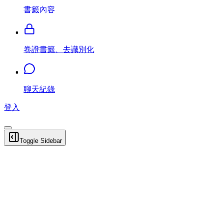
書籤內容
卷證書籤、去識別化
聊天紀錄
登入
Toggle Sidebar