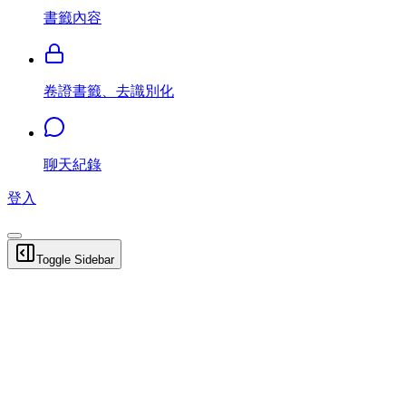
書籤內容
卷證書籤、去識別化
聊天紀錄
登入
Toggle Sidebar