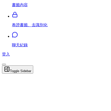
書籤內容
卷證書籤、去識別化
聊天紀錄
登入
Toggle Sidebar