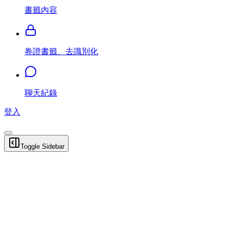
書籤內容
卷證書籤、去識別化
聊天紀錄
登入
Toggle Sidebar