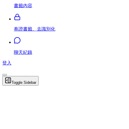
書籤內容
卷證書籤、去識別化
聊天紀錄
登入
Toggle Sidebar